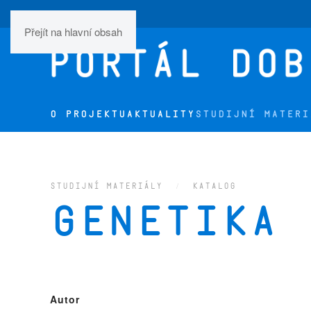
Přejít na hlavní obsah
O PROJEKTU
AKTUALITY
STUDIJNÍ MATERI
STUDIJNÍ MATERIÁLY
KATALOG
Genetika 
Autor