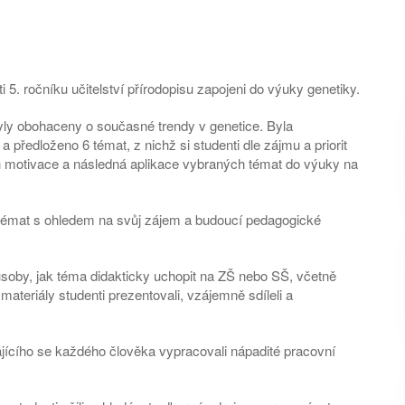
 5. ročníku učitelství přírodopisu zapojeni do výuky genetiky.
yly obohaceny o současné trendy v genetice. Byla
předloženo 6 témat, z nichž si studenti dle zájmu a priorit
jich motivace a následná aplikace vybraných témat do výuky na
ch témat s ohledem na svůj zájem a budoucí pedagogické
působy, jak téma didakticky uchopit na ZŠ nebo SŠ, včetně
ateriály studenti prezentovali, vzájemně sdíleli a
kajícího se každého člověka vypracovali nápadité pracovní