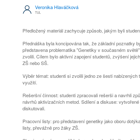
Veronika Hlaváčková
TUL
Předložený materiál zachycuje způsob, jakým byli studenti
Přednáška byla koncipována tak, že základní poznatky b
představena problematika "Genetiky v současném světě" a 
zvolili. Cílem bylo aktivní zapojení studentů, zvýšení je
ZŠ nebo SŠ.
Výběr témat: studenti si zvolili jedno ze šesti nabízený
využití.
Rešeršní činnost: studenti zpracovali rešerši a navrhli z
návrhů aktivizačních metod. Sdílení a diskuse: vytvořené m
diskutovali.
Pracovní listy: pro představení genetiky jako oboru dotý
listy, převážně pro žáky ZŠ.