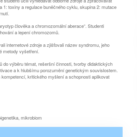
 studenti učili vyhledávat odborné zdroje a zpracovávat
a 1: toxiny a regulace buněčného cyklu, skupina 2: mutace
nutí.
Karyotyp člověka a chromozomální aberace“. Studenti
ihování a lepení chromozomů.
li internetové zdroje a zjišťovali název syndromu, jeho
né metody vyšetření.
 do výběru témat, rešeršní činnosti, tvorby didaktických
motivace a k hlubšímu porozumění genetickým souvislostem.
h kompetencí, kritického myšlení a schopnosti aplikovat
pigenetika, mikrobiom