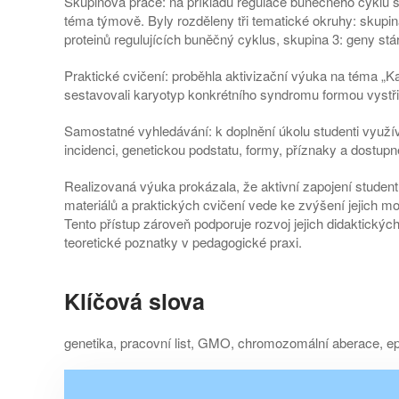
Skupinová práce: na příkladu regulace buněčného cyklu se
téma týmově. Byly rozděleny tři tematické okruhy: skupin
proteinů regulujících buněčný cyklus, skupina 3: geny stár
Praktické cvičení: proběhla aktivizační výuka na téma „
sestavovali karyotyp konkrétního syndromu formou vystř
Samostatné vyhledávání: k doplnění úkolu studenti využíva
incidenci, genetickou podstatu, formy, příznaky a dostup
Realizovaná výuka prokázala, že aktivní zapojení studentů
materiálů a praktických cvičení vede ke zvýšení jejich 
Tento přístup zároveň podporuje rozvoj jejich didaktickýc
teoretické poznatky v pedagogické praxi.
Klíčová slova
genetika, pracovní list, GMO, chromozomální aberace, e