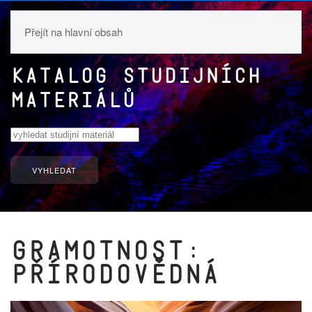
Přejít na hlavní obsah
Katalog studijních
materiálů
VYHLEDAT
Gramotnost:
přírodovědná