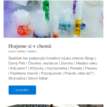
Hrajeme si v chemii
stupeň vzdělání:
základní
Špalíček her podporující kreativní výuku chemie: Bingo |
Černý Petr | Člověče, nezlob se | Domino | Hledání celku
| Kdo jsem? | Křížovky | Osmisměrka | Penteto | Pexeso
| Popletený chemik | Poznej prvek | Pravda, nebo lež? |
Skrývačka | Slovní fotbal.
OTEVŘÍT