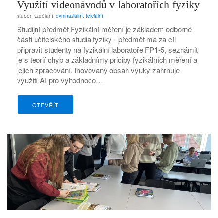
Využití videonávodů v laboratořích fyziky
stupeň vzdělání:
gymnaziální
,
terciální
Studijní předmět Fyzikální měření je základem odborné
části učitelského studia fyziky - předmět má za cíl
připravit studenty na fyzikální laboratoře FP1-5, seznámit
je s teorií chyb a základnímy pricipy fyzikálních měření a
jejich zpracování. Inovovaný obsah výuky zahrnuje
využití AI pro vyhodnoco…
OTEVŘÍT