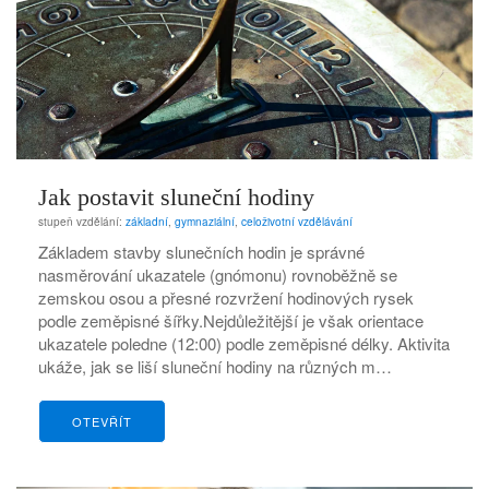
Jak postavit sluneční hodiny
stupeň vzdělání:
základní
,
gymnaziální
,
celoživotní vzdělávání
Základem stavby slunečních hodin je správné
nasměrování ukazatele (gnómonu) rovnoběžně se
zemskou osou a přesné rozvržení hodinových rysek
podle zeměpisné šířky.Nejdůležitější je však orientace
ukazatele poledne (12:00) podle zeměpisné délky. Aktivita
ukáže, jak se liší sluneční hodiny na různých m…
OTEVŘÍT