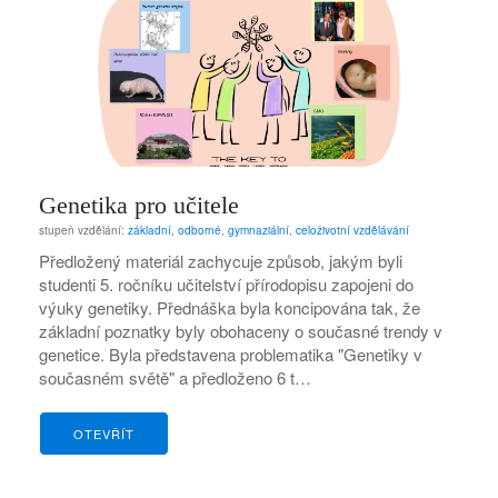
Genetika pro učitele
stupeň vzdělání:
základní
,
odborné
,
gymnaziální
,
celoživotní vzdělávání
Předložený materiál zachycuje způsob, jakým byli
studenti 5. ročníku učitelství přírodopisu zapojeni do
výuky genetiky. Přednáška byla koncipována tak, že
základní poznatky byly obohaceny o současné trendy v
genetice. Byla představena problematika "Genetiky v
současném světě" a předloženo 6 t…
OTEVŘÍT