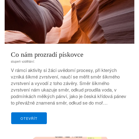
Co nám prozradí pískovce
stupeň vzdělání:
V rámci aktivity si žáci uvědomí procesy, při kterých
vzniká šikmé zvrstvení, naučí se měřit směr šikmého
zvrstvení a vyvodí z toho závěry. Směr šikmého
zvrstvení nám ukazuje směr, odkud proudila voda, v
podmínkách mělkých pánví, jako je česká křídová pánev
to převážně znamená směr, odkud se do moř…
OTEVŘÍT