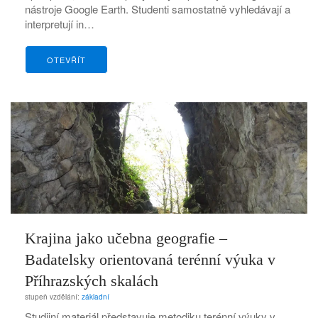
nástroje Google Earth. Studenti samostatně vyhledávají a
interpretují in…
OTEVŘÍT
Krajina jako učebna geografie –
Badatelsky orientovaná terénní výuka v
Příhrazských skalách
stupeň vzdělání:
základní
Studijní materiál představuje metodiku terénní výuky v