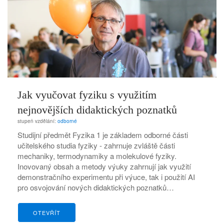
Jak vyučovat fyziku s využitím
nejnovějších didaktických poznatků
stupeň vzdělání:
odborné
Studijní předmět Fyzika 1 je základem odborné části
učitelského studia fyziky - zahrnuje zvláště části
mechaniky, termodynamiky a molekulové fyziky.
Inovovaný obsah a metody výuky zahrnují jak využití
demonstračního experimentu při výuce, tak i použití AI
pro osvojování nových didaktických poznatků…
OTEVŘÍT