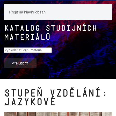
Přejít na hlavní obsah
Katalog studijních
materiálů
VYHLEDAT
Stupeň vzdělání:
jazykové