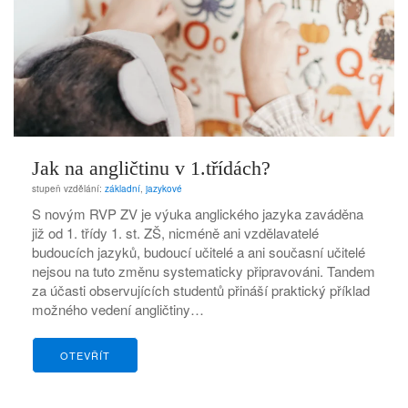
Jak na angličtinu v 1.třídách?
stupeň vzdělání:
základní
,
jazykové
S novým RVP ZV je výuka anglického jazyka zaváděna
již od 1. třídy 1. st. ZŠ, nicméně ani vzdělavatelé
budoucích jazyků, budoucí učitelé a ani současní učitelé
nejsou na tuto změnu systematicky připravováni. Tandem
za účasti observujících studentů přináší praktický příklad
možného vedení angličtiny…
OTEVŘÍT