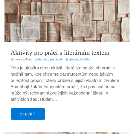
Aktivity pro práci s literárním textem
stupeň vzdělání:
základní
,
gymnaziální
,
jazykové
,
terciální
Toto je ukázka dvou aktivit, které lze použít při práci v
hodině tam, kde chceme dát studentům nebo žákům
příležitost propojit čtený příběh s jejich vlastním životem.
Pomáhají žákům/studentům prožít, že i povinná četba
může být relevantní pro jejich každodenní život. V
aktivitách žáci/studen…
OTEVŘÍT