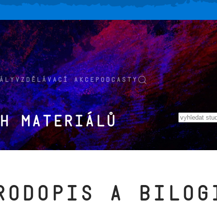
ÁLY
VZDĚLÁVACÍ AKCE
PODCASTY
h materiálů
rodopis a bilog