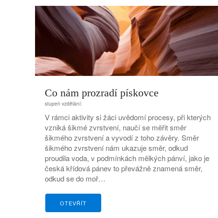
Co nám prozradí pískovce
stupeň vzdělání:
V rámci aktivity si žáci uvědomí procesy, při kterých
vzniká šikmé zvrstvení, naučí se měřit směr
šikmého zvrstvení a vyvodí z toho závěry. Směr
šikmého zvrstvení nám ukazuje směr, odkud
proudila voda, v podmínkách mělkých pánví, jako je
česká křídová pánev to převážně znamená směr,
odkud se do moř…
OTEVŘÍT