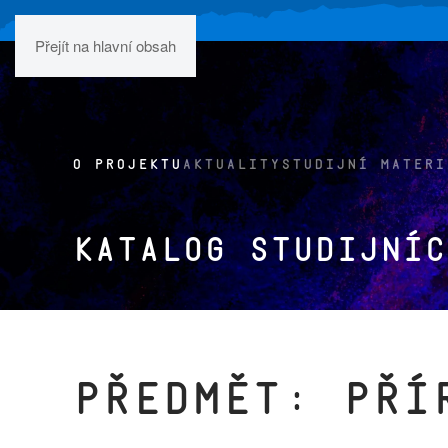
Přejít na hlavní obsah
O PROJEKTU
AKTUALITY
STUDIJNÍ MATERI
Katalog studijníc
Předmět: pří