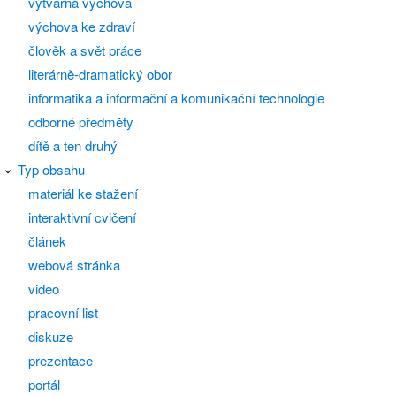
výtvarná výchova
výchova ke zdraví
člověk a svět práce
literárně-dramatický obor
informatika a informační a komunikační technologie
odborné předměty
dítě a ten druhý
Typ obsahu
materiál ke stažení
interaktivní cvičení
článek
webová stránka
video
pracovní list
diskuze
prezentace
portál