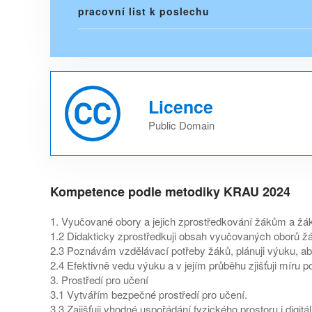
pracovní list k poslechu
Licence
Public Domain
Kompetence podle metodiky KRAU 2024
1. Vyučované obory a jejich zprostředkování žákům a ž
1.2 Didakticky zprostředkuji obsah vyučovaných oborů ž
2.3 Poznávám vzdělávací potřeby žáků, plánuji výuku, ab
2.4 Efektivně vedu výuku a v jejím průběhu zjišťuji míru p
3. Prostředí pro učení
3.1 Vytvářím bezpečné prostředí pro učení.
3.3 Zajišťuji vhodné uspořádání fyzického prostoru i digit