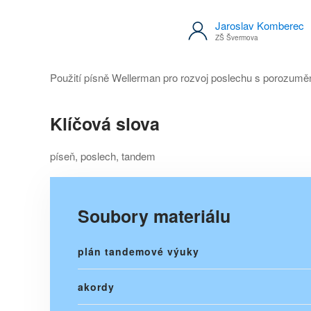
Jaroslav Komberec
ZŠ Švermova
Použití písně Wellerman pro rozvoj poslechu s porozum
Klíčová slova
píseň, poslech, tandem
Soubory materiálu
plán tandemové výuky
akordy