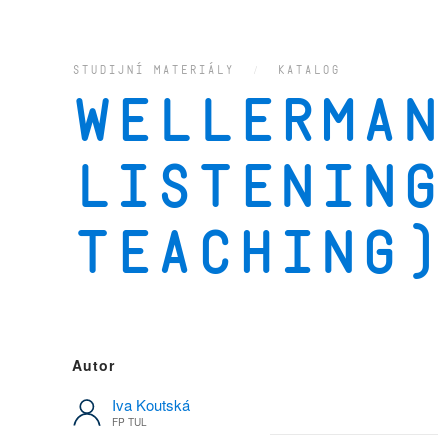
STUDIJNÍ MATERIÁLY
KATALOG
Wellerman
Listening
Teaching)
Autor
Iva Koutská
FP TUL