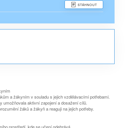
STÁHNOUT
ákyním
ákům a žákyním v souladu s jejich vzdělávacími potřebami.
y umožňovala aktivní zapojení a dosažení cílů.
orozumění žáků a žákyň a reaguji na jejich potřeby.
álního prostředí, kde se učení odehrává.