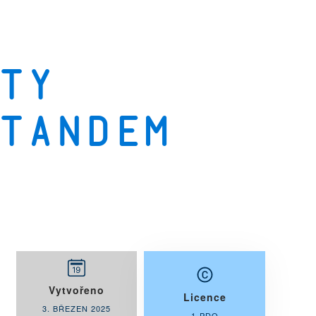
ty
Tandem
Vytvořeno
Licence
3. BŘEZEN 2025
1-PDO