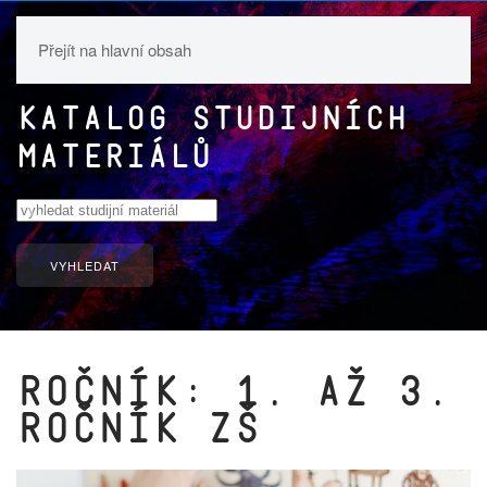
Přejít na hlavní obsah
Katalog studijních
materiálů
VYHLEDAT
Ročník: 1. až 3.
ročník ZŠ