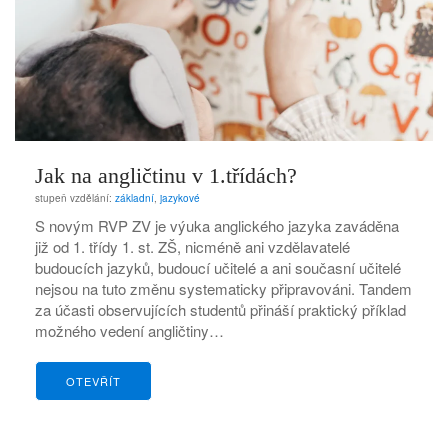
Jak na angličtinu v 1.třídách?
stupeň vzdělání:
základní
,
jazykové
S novým RVP ZV je výuka anglického jazyka zaváděna
již od 1. třídy 1. st. ZŠ, nicméně ani vzdělavatelé
budoucích jazyků, budoucí učitelé a ani současní učitelé
nejsou na tuto změnu systematicky připravováni. Tandem
za účasti observujících studentů přináší praktický příklad
možného vedení angličtiny…
OTEVŘÍT