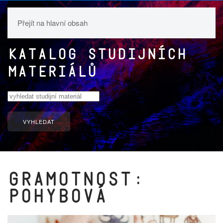
Přejít na hlavní obsah
Katalog studijních
materiálů
VYHLEDAT
Gramotnost:
pohybová