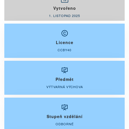
Vytvořeno
1. LISTOPAD 2025
Licence
CCBY40
Předmět
VÝTVARNÁ VÝCHOVA
Stupeň vzdělání
ODBORNÉ