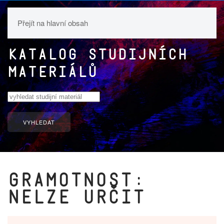
Přejít na hlavní obsah
Katalog studijních
materiálů
VYHLEDAT
Gramotnost:
nelze určit