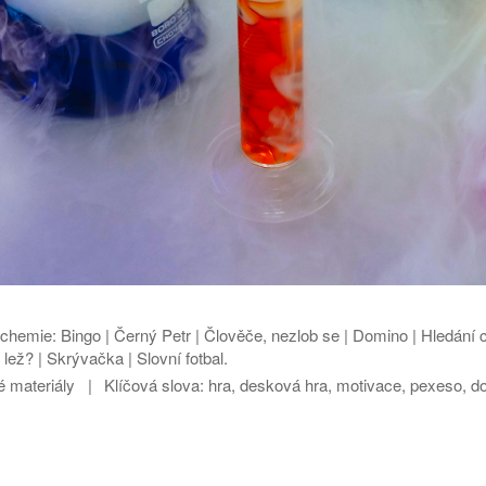
 chemie: Bingo | Černý Petr | Člověče, nezlob se | Domino | Hledání 
ež? | Skrývačka | Slovní fotbal.
 materiály
Klíčová slova:
hra, desková hra, motivace, pexeso, d