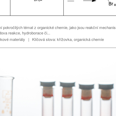
ní pokročilých témat z organické chemie, jako jsou reakční mechani
dova reakce, hydroborace či...
kové materiály
Klíčová slova:
křížovka, organická chemie