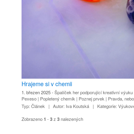
Hrajeme si v chemii
1. březen 2025
Špalíček her podporující kreativní výuku
Pexeso | Popletený chemik | Poznej prvek | Pravda, nebo l
Typ:
Článek
Autor:
Iva Koutská
Kategorie:
Výukové
Zobrazeno
1
-
3
z
3
nalezených