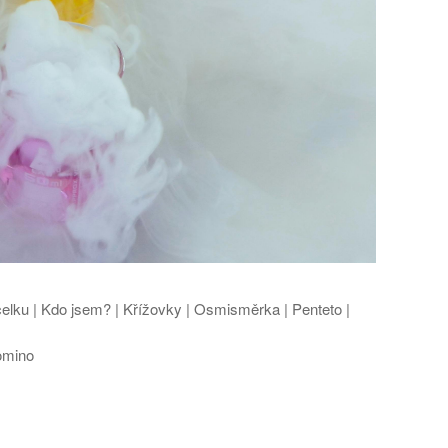
celku | Kdo jsem? | Křížovky | Osmisměrka | Penteto |
omino